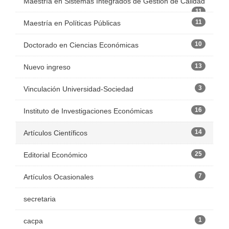
Maestría en Sistemas Integrados de Gestión de Calidad
11
11
Maestría en Políticas Públicas
10
Doctorado en Ciencias Económicas
13
Nuevo ingreso
3
Vinculación Universidad-Sociedad
16
Instituto de Investigaciones Económicas
14
Artículos Científicos
25
Editorial Económico
7
Artículos Ocasionales
secretaria
1
cacpa