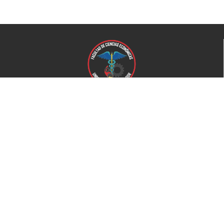
Universidad de El Salvador
Facultad de Ciencias Económicas
Universidad
Universidad de El Salvador
Secretaría de Proyección Social
Secretaría de Arte y Cultura
Complejo deportivo
Bienestar Universitario
+503 2521-0100
Home