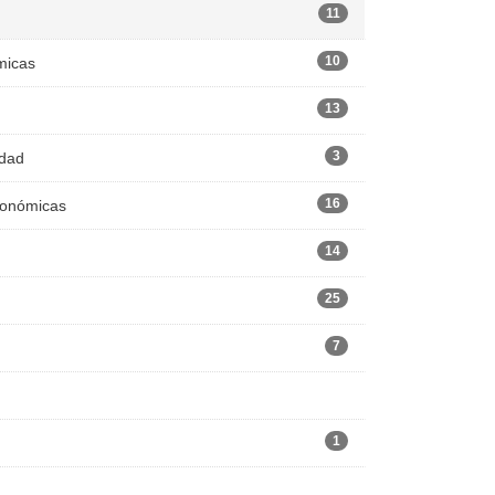
11
10
micas
13
3
edad
16
Económicas
14
25
7
1