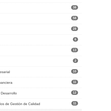
38
58
28
6
13
2
10
esarial
11
nanciera
12
 Desarrollo
11
dos de Gestión de Calidad