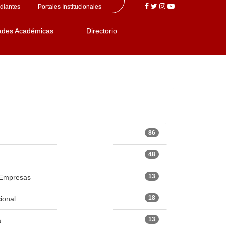
diantes
Portales Institucionales
ades Académicas
Directorio
86
48
13
 Empresas
18
ional
13
a