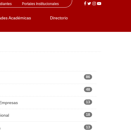
diantes
Portales Institucionales
ades Académicas
Directorio
86
48
13
 Empresas
18
ional
13
a