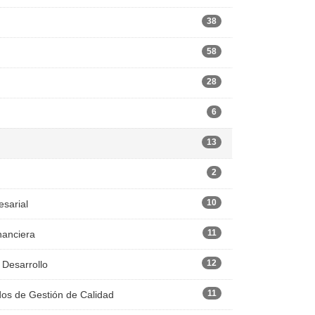
38
58
28
6
13
2
10
esarial
11
nanciera
12
 Desarrollo
11
dos de Gestión de Calidad