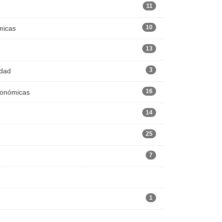
11
10
micas
13
3
edad
16
Económicas
14
25
7
1