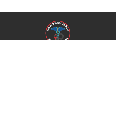
Universidad de El Salvador
Facultad de Ciencias Económicas
Universidad
Universidad de El Salvador
Secretaría de Proyección Social
Secretaría de Arte y Cultura
Complejo deportivo
Bienestar Universitario
+503 2521-0100
Home