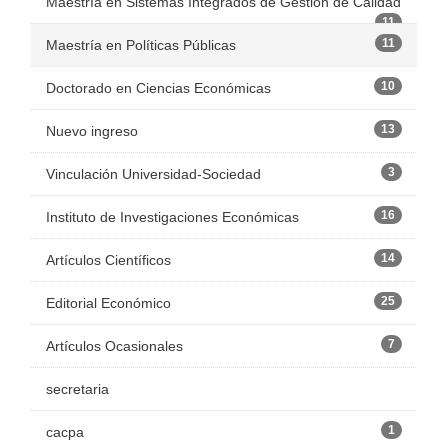
Maestría en Sistemas Integrados de Gestión de Calidad
11
11
Maestría en Políticas Públicas
10
Doctorado en Ciencias Económicas
13
Nuevo ingreso
3
Vinculación Universidad-Sociedad
16
Instituto de Investigaciones Económicas
14
Artículos Científicos
25
Editorial Económico
7
Artículos Ocasionales
secretaria
1
cacpa