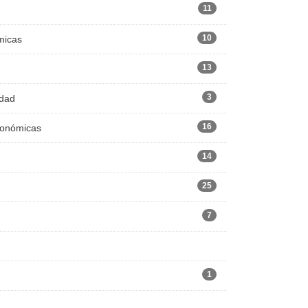
11
10
micas
13
3
edad
16
Económicas
14
25
7
1