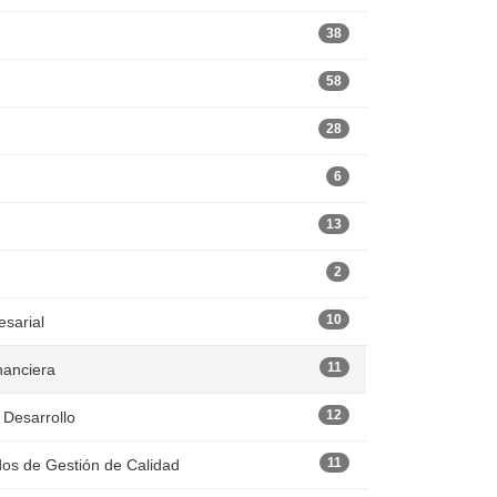
38
58
28
6
13
2
10
esarial
11
nanciera
12
 Desarrollo
11
dos de Gestión de Calidad