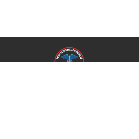
Universidad de El Salvador
Facultad de Ciencias Económicas
Universidad
Universidad de El Salvador
Secretaría de Proyección Social
Secretaría de Arte y Cultura
Complejo deportivo