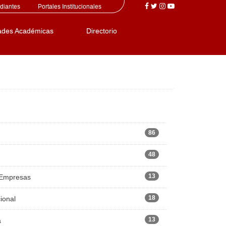
diantes
Portales Institucionales
ades Académicas
Directorio
86
48
13
 Empresas
18
ional
13
a