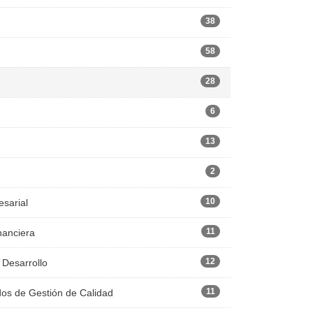
38
58
28
6
13
2
10
esarial
11
nanciera
12
 Desarrollo
11
dos de Gestión de Calidad