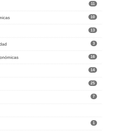
11
10
micas
13
3
edad
16
Económicas
14
25
7
1