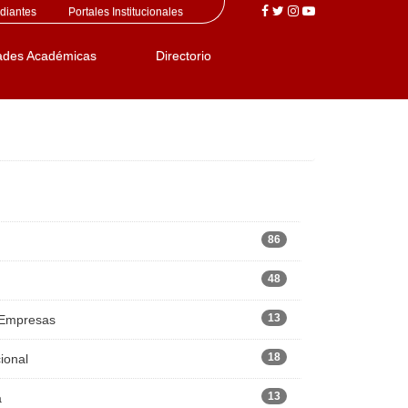
diantes
Portales Institucionales
ades Académicas
Directorio
86
48
13
 Empresas
18
ional
13
a