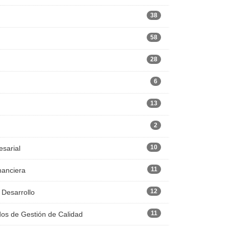
38
58
28
6
13
2
10
esarial
11
nanciera
12
 Desarrollo
11
dos de Gestión de Calidad