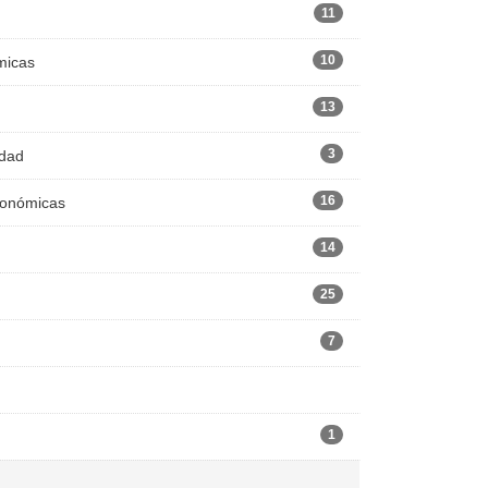
11
10
micas
13
3
edad
16
Económicas
14
25
7
1