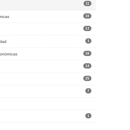
11
10
micas
13
3
edad
16
Económicas
14
25
7
1