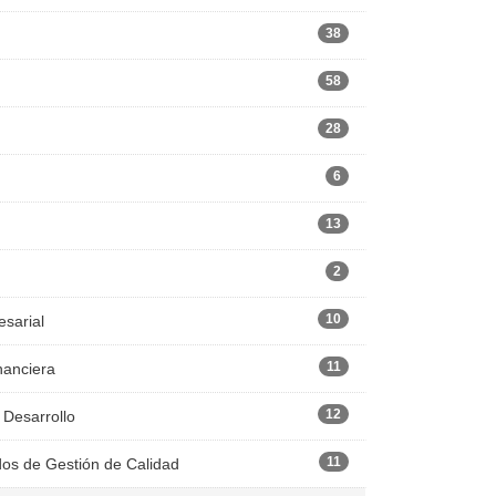
38
58
28
6
13
2
10
esarial
11
nanciera
12
 Desarrollo
11
dos de Gestión de Calidad