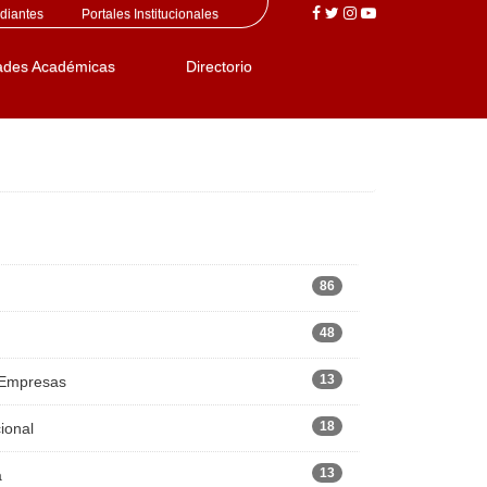
diantes
Portales Institucionales
ades Académicas
Directorio
86
48
13
 Empresas
18
ional
13
a