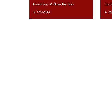
Maestría en Políticas Públicas
Doct
2521-0176
25