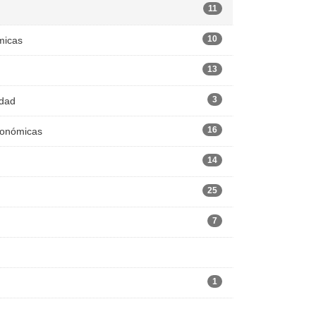
11
10
micas
13
3
edad
16
Económicas
14
25
7
1