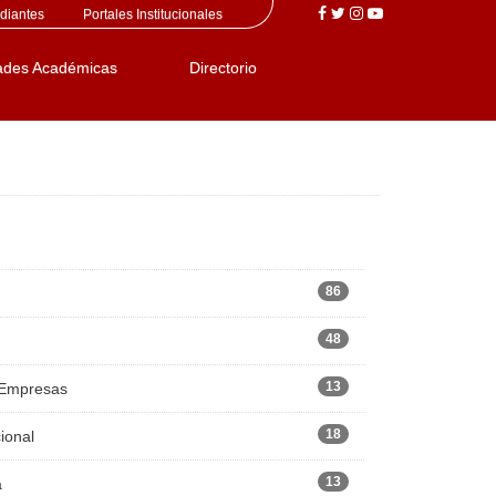
diantes
Portales Institucionales
ades Académicas
Directorio
86
48
13
 Empresas
18
ional
13
a