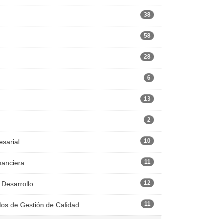
38
58
28
6
13
2
10
esarial
11
nanciera
12
 Desarrollo
11
dos de Gestión de Calidad