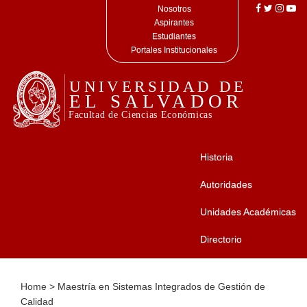
Nosotros
Aspirantes
Estudiantes
Portales Institucionales
Historia
Autoridades
Unidades Académicas
Directorio
Home
>
Maestría en Sistemas Integrados de Gestión de
Calidad