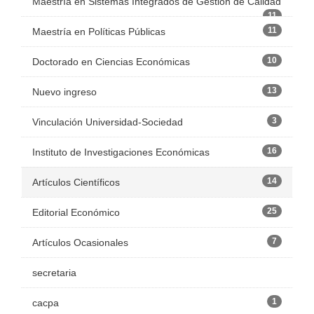
Maestría en Sistemas Integrados de Gestión de Calidad
11
11
Maestría en Políticas Públicas
10
Doctorado en Ciencias Económicas
13
Nuevo ingreso
3
Vinculación Universidad-Sociedad
16
Instituto de Investigaciones Económicas
14
Artículos Científicos
25
Editorial Económico
7
Artículos Ocasionales
secretaria
1
cacpa