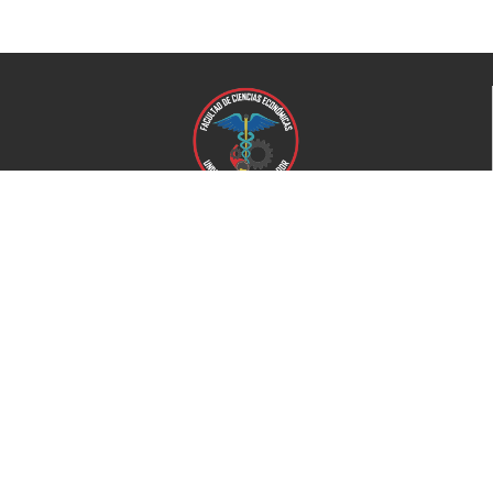
Universidad de El Salvador
Facultad de Ciencias Económicas
Universidad
Universidad de El Salvador
Secretaría de Proyección Social
Secretaría de Arte y Cultura
Complejo deportivo
Bienestar Universitario
+503 2521-0100
Home