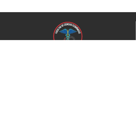
Universidad de El Salvador
Facultad de Ciencias Económicas
Universidad
Universidad de El Salvador
Secretaría de Proyección Social
Secretaría de Arte y Cultura
Complejo deportivo
Bienestar Universitario
+503 2521-0100
Home