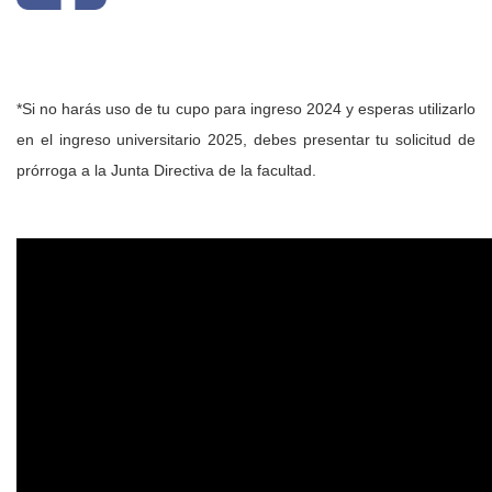
*Si no harás uso de tu cupo para ingreso 2024 y esperas utilizarlo
en el ingreso universitario 2025, debes presentar tu solicitud de
prórroga a la Junta Directiva de la facultad.