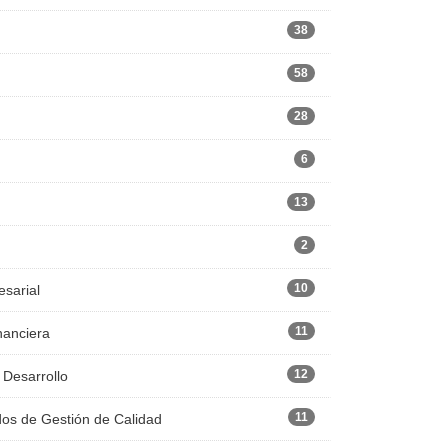
38
58
28
6
13
2
10
esarial
11
nanciera
12
 Desarrollo
11
dos de Gestión de Calidad