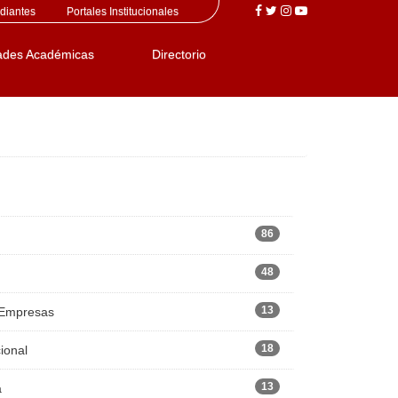
diantes
Portales Institucionales
ades Académicas
Directorio
86
48
13
 Empresas
18
ional
13
a