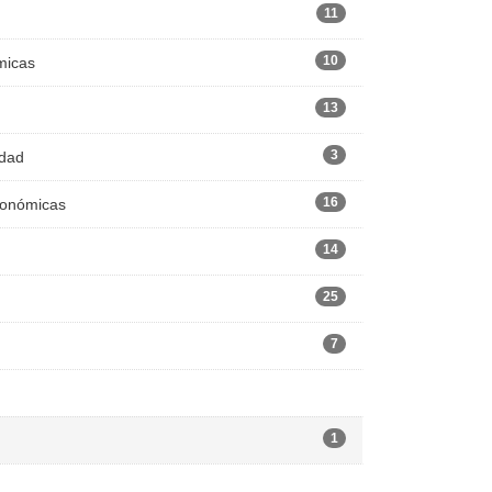
11
10
micas
13
3
edad
16
Económicas
14
25
7
1