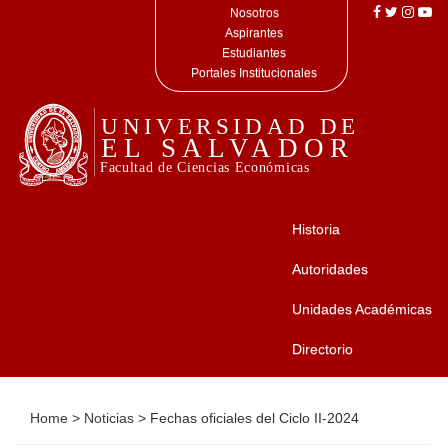
Nosotros
Aspirantes
Estudiantes
Portales Institucionales
Historia
Autoridades
Unidades Académicas
Directorio
Home
>
Noticias
>
Fechas oficiales del Ciclo II-2024