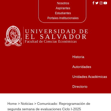
Nosotros
Aspirantes
Estudiantes
Portales Institucionales
Historia
Autoridades
Unidades Académicas
Directorio
Home
>
Noticias
>
Comunicado: Reprogramación de
segunda semana de evaluaciones Ciclo I-2025