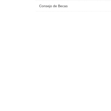
Consejo de Becas
Uni
Universi
Secretar